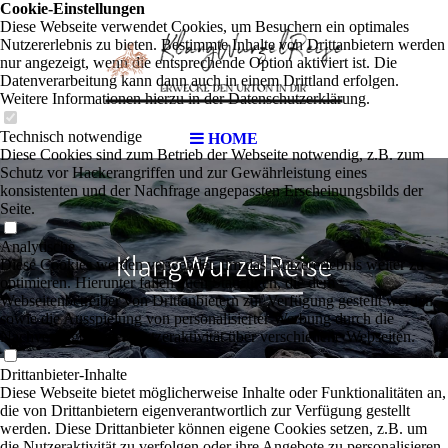
Cookie-Einstellungen
Diese Webseite verwendet Cookies, um Besuchern ein optimales
Nutzererlebnis zu bieten. Bestimmte Inhalte von Drittanbietern werden
nur angezeigt, wenn die entsprechende Option aktiviert ist. Die
Datenverarbeitung kann dann auch in einem Drittland erfolgen.
Weitere Informationen hierzu in der Datenschutzerklärung.
Technisch notwendige
HOME
Diese Cookies sind zum Betrieb der Webseite notwendig, z.B. zum
Schutz vor Hackerangriffen und zur Gewährleistung eines
konsistenten und der Nachfrage angepassten Erscheinungsbilds der
Seite.
Ihr
Analytische
Diese Cookies werden verwendet, um das Nutzererlebnis weiter zu
optimieren. Hierunter fallen auch Statistiken, die dem
Webseitenbetreiber von Drittanbietern zur Verfügung gestellt werden,
sowie die Ausspielung von personalisierter Werbung durch die
Nachverfolgung der Nutzeraktivität über verschiedene Webseiten.
Drittanbieter-Inhalte
Diese Webseite bietet möglicherweise Inhalte oder Funktionalitäten an,
die von Drittanbietern eigenverantwortlich zur Verfügung gestellt
werden. Diese Drittanbieter können eigene Cookies setzen, z.B. um
die Nutzeraktivität zu verfolgen oder ihre Angebote zu personalisieren