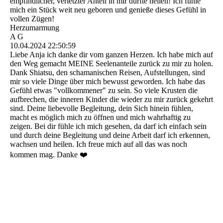
empfindlicher, verletzter Anteil in mir durfte heilen! Ich fühle
mich ein Stück weit neu geboren und genieße dieses Gefühl in
vollen Zügen!
Herzumarmung
A G
10.04.2024
22:50:59
Liebe Anja ich danke dir vom ganzen Herzen. Ich habe mich auf
den Weg gemacht MEINE Seelenanteile zurück zu mir zu holen.
Dank Shiatsu, den schamanischen Reisen, Aufstellungen, sind
mir so viele Dinge über mich bewusst geworden. Ich habe das
Gefühl etwas "vollkommener" zu sein. So viele Krusten die
aufbrechen, die inneren Kinder die wieder zu mir zurück gekehrt
sind. Deine liebevolle Begleitung, dein Sich hinein fühlen,
macht es möglich mich zu öffnen und mich wahrhaftig zu
zeigen. Bei dir fühle ich mich gesehen, da darf ich einfach sein
und durch deine Begleitung und deine Arbeit darf ich erkennen,
wachsen und heilen. Ich freue mich auf all das was noch
kommen mag. Danke ❤️