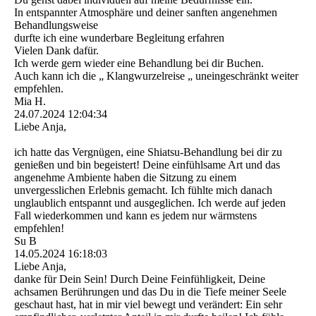
In entspannter Atmosphäre und deiner sanften angenehmen
Behandlungsweise
durfte ich eine wunderbare Begleitung erfahren
Vielen Dank dafür.
Ich werde gern wieder eine Behandlung bei dir Buchen.
Auch kann ich die „ Klangwurzelreise „ uneingeschränkt weiter
empfehlen.
Mia H.
24.07.2024
12:04:34
Liebe Anja,
ich hatte das Vergnügen, eine Shiatsu-Behandlung bei dir zu
genießen und bin begeistert! Deine einfühlsame Art und das
angenehme Ambiente haben die Sitzung zu einem
unvergesslichen Erlebnis gemacht. Ich fühlte mich danach
unglaublich entspannt und ausgeglichen. Ich werde auf jeden
Fall wiederkommen und kann es jedem nur wärmstens
empfehlen!
Su B
14.05.2024
16:18:03
Liebe Anja,
danke für Dein Sein! Durch Deine Feinfühligkeit, Deine
achsamen Berührungen und das Du in die Tiefe meiner Seele
geschaut hast, hat in mir viel bewegt und verändert: Ein sehr