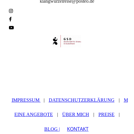
klangwurzelreise@posteo.de
IMPRESSUM
|
DATENSCHUTZERKLÄRUNG
|
M
EINE ANGEBOTE
|
ÜBER MICH
|
PREISE
|
KONTAKT
BLOG |