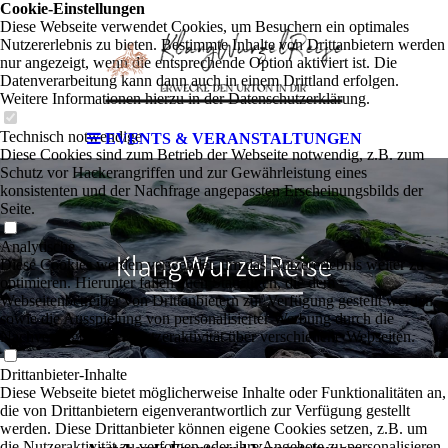
Cookie-Einstellungen
Diese Webseite verwendet Cookies, um Besuchern ein optimales
Nutzererlebnis zu bieten. Bestimmte Inhalte von Drittanbietern werden
nur angezeigt, wenn die entsprechende Option aktiviert ist. Die
Datenverarbeitung kann dann auch in einem Drittland erfolgen.
Weitere Informationen hierzu in der Datenschutzerklärung.
Technisch notwendige
EVENTS & VERANSTALTUNGEN
Diese Cookies sind zum Betrieb der Webseite notwendig, z.B. zum
Schutz vor Hackerangriffen und zur Gewährleistung eines
konsistenten und der Nachfrage angepassten Erscheinungsbilds der
Seite.
Analytische
Diese Cookies werden verwendet, um das Nutzererlebnis weiter zu
optimieren. Hierunter fallen auch Statistiken, die dem
Ihr
Webseitenbetreiber von Drittanbietern zur Verfügung gestellt werden,
sowie die Ausspielung von personalisierter Werbung durch die
Nachverfolgung der Nutzeraktivität über verschiedene Webseiten.
Drittanbieter-Inhalte
Diese Webseite bietet möglicherweise Inhalte oder Funktionalitäten an,
die von Drittanbietern eigenverantwortlich zur Verfügung gestellt
werden. Diese Drittanbieter können eigene Cookies setzen, z.B. um
die Nutzeraktivität zu verfolgen oder ihre Angebote zu personalisieren