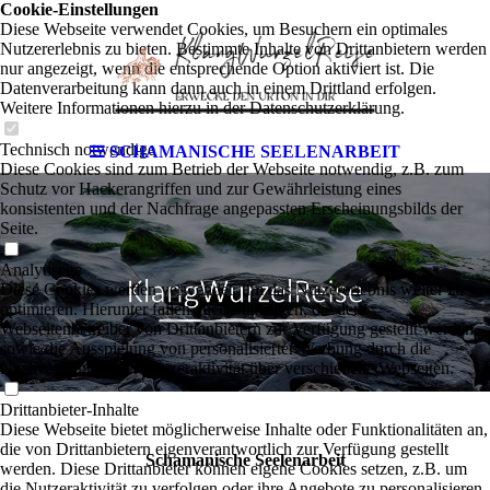
Cookie-Einstellungen
Diese Webseite verwendet Cookies, um Besuchern ein optimales
Nutzererlebnis zu bieten. Bestimmte Inhalte von Drittanbietern werden
nur angezeigt, wenn die entsprechende Option aktiviert ist. Die
Datenverarbeitung kann dann auch in einem Drittland erfolgen.
Weitere Informationen hierzu in der Datenschutzerklärung.
Technisch notwendige
SCHAMANISCHE SEELENARBEIT
Diese Cookies sind zum Betrieb der Webseite notwendig, z.B. zum
Schutz vor Hackerangriffen und zur Gewährleistung eines
konsistenten und der Nachfrage angepassten Erscheinungsbilds der
Seite.
Analytische
Ihr
Diese Cookies werden verwendet, um das Nutzererlebnis weiter zu
optimieren. Hierunter fallen auch Statistiken, die dem
Webseitenbetreiber von Drittanbietern zur Verfügung gestellt werden,
sowie die Ausspielung von personalisierter Werbung durch die
Nachverfolgung der Nutzeraktivität über verschiedene Webseiten.
Drittanbieter-Inhalte
Diese Webseite bietet möglicherweise Inhalte oder Funktionalitäten an,
die von Drittanbietern eigenverantwortlich zur Verfügung gestellt
Schamanische Seelenarbeit
werden. Diese Drittanbieter können eigene Cookies setzen, z.B. um
die Nutzeraktivität zu verfolgen oder ihre Angebote zu personalisieren