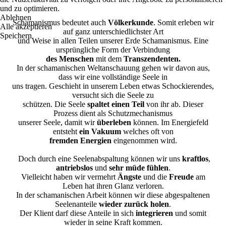
und zu optimieren.
Ablehnen
Schamanismus bedeutet auch
Völkerkunde
. Somit erleben wir
Alle akzeptieren
auf ganz unterschiedlichster Art
Speichern
und Weise in allen Teilen unserer Erde Schamanismus. Eine
ursprüngliche Form der Verbindung
des Menschen
mit dem
Transzendenten.
In der schamanischen Weltanschauung gehen wir davon aus,
dass wir eine vollständige Seele in
uns tragen. Geschieht in unserem Leben etwas Schockierendes,
versucht sich die Seele zu
schützen. Die Seele
spaltet einen Teil
von ihr ab. Dieser
Prozess dient als Schutzmechanismus
unserer Seele, damit wir
überleben
können. Im Energiefeld
entsteht
ein Vakuum
welches oft von
fremden Energien
eingenommen wird.
Doch durch eine Seelenabspaltung können wir uns
kraftlos
,
antriebslos
und
sehr müde fühlen
.
Vielleicht haben wir vermehrt
Ängste
und die
Freude
am
Leben hat ihren Glanz verloren.
In der schamanischen Arbeit können wir diese abgespaltenen
Seelenanteile
wieder zurück holen
.
Der Klient darf diese Anteile in sich
integrieren
und somit
wieder in seine Kraft kommen.